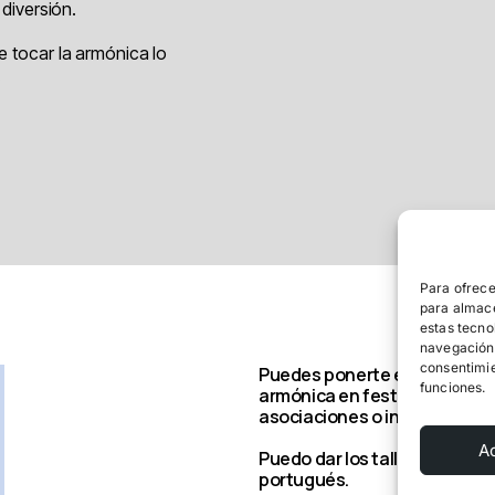
 diversión.
e tocar la armónica lo
.
Para ofrece
para almace
estas tecno
navegación o
consentimie
Puedes ponerte en contacto 
funciones.
armónica en festivales, escu
asociaciones o incluso para
A
Puedo dar los talleres en cast
portugués.