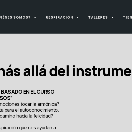
UIÉNES SOMOS?
RESPIRACIÓN
TALLERES
TIE
más allá del instrum
, BASADO EN EL CURSO
ASOS”
emociones tocar la armónica?
a para el autoconocimiento,
camino hacia la felicidad?
respiración que nos ayudan a