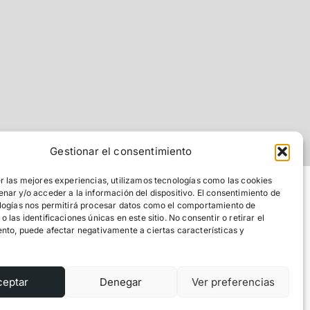
Gestionar el consentimiento
r las mejores experiencias, utilizamos tecnologías como las cookies
nar y/o acceder a la información del dispositivo. El consentimiento de
logías nos permitirá procesar datos como el comportamiento de
 las identificaciones únicas en este sitio. No consentir o retirar el
nto, puede afectar negativamente a ciertas características y
conmigo para organizar un taller de
elas de música, centros de yoga,
 un grupo de amig@s!
ceptar
Denegar
Ver preferencias
ellano, catalán, inglés, francés y