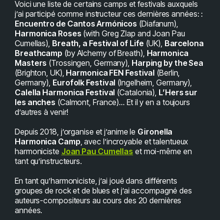
Voici une liste de certains camps et festivals auxquels
j’ai participé comme instructeur ces dernières années: :
Encuentro de Cantos Armónicos
(Diafanum),
Harmonica Roses
(with Greg Zlap and Joan Pau
Cumellas),
Breath, a Festival of Life
(UK),
Barcelona
Breathcamp
(by Alchemy of Breath),
Harmonica
Masters
(Trossingen, Germany),
Harping by the Sea
(Brighton, UK),
Harmonica FEN Festival
(Berlin,
Germany),
Eurofolk Festival
(Ingelheim, Germany),
Calella Harmonica Festival
(Catalonia),
L’Hers sur
les anches
(Calmont, France)… Et il y en a toujours
d’autres à venir!
Depuis 2018, j’organise et j’anime le
Gironella
Harmonica Camp
, avec l’incroyable et talentueux
harmoniciste
Joan Pau Cumellas
et moi-même en
tant qu’instructeurs.
En tant qu’harmoniciste, j’ai joué dans différents
groupes de rock et de blues et j’ai accompagné des
auteurs-compositeurs au cours des 20 dernières
années.